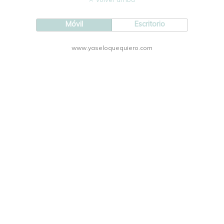
Móvil
Escritorio
www.yaseloquequiero.com