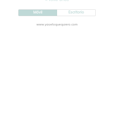
Móvil
Escritorio
www.yaseloquequiero.com