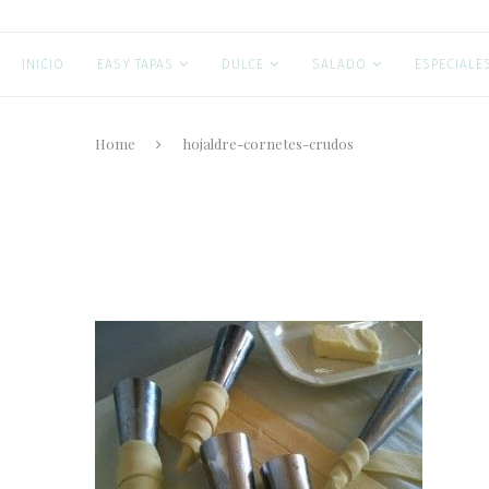
INICIO
EASY TAPAS
DULCE
SALADO
ESPECIALE
Home
hojaldre-cornetes-crudos