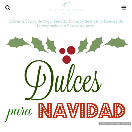
Volver a Copas de Yogur Helado, Mangos de Motril y Nueces de
Macadamia con Sirope de Arce.