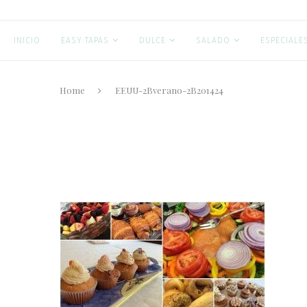
INICIO
EASY TAPAS
DULCE
SALADO
ESPECIALE
Home
EEUU-2Bverano-2B201424