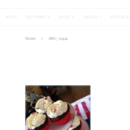
INICIO
EASY TAPAS
DULCE
SALADO
ESPECIALE
Home
IMG_01441