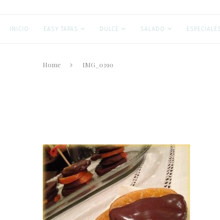
INICIO
EASY TAPAS
DULCE
SALADO
ESPECIALE
Home
IMG_0390