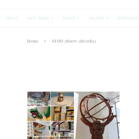
INICIO
EASY TAPAS
DULCE
SALADO
ESPECIALE
Home
EEUU-2Bnew-2Byork12