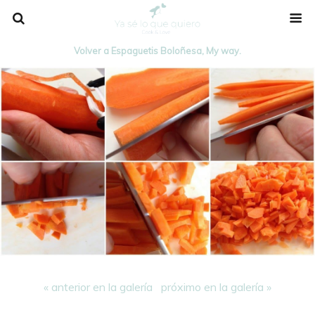
Volver a Espaguetis Boloñesa, My way.
« anterior en la galería
próximo en la galería »