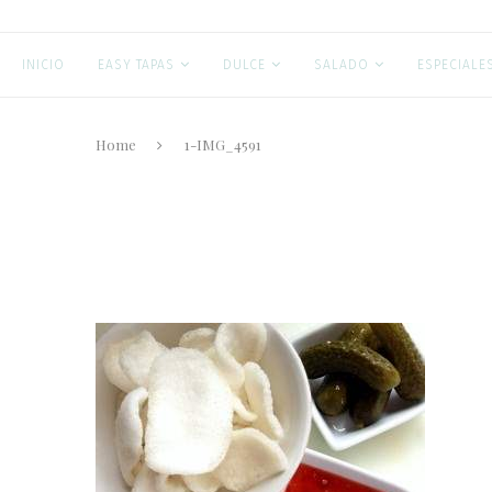
INICIO
EASY TAPAS
DULCE
SALADO
ESPECIALE
Home
1-IMG_4591