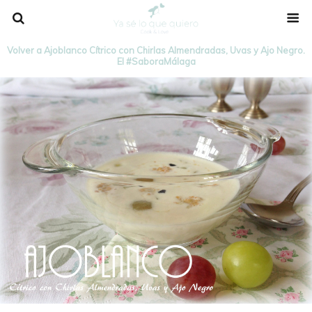
Volver a Ajoblanco Cítrico con Chirlas Almendradas, Uvas y Ajo Negro.
El #SaboraMálaga