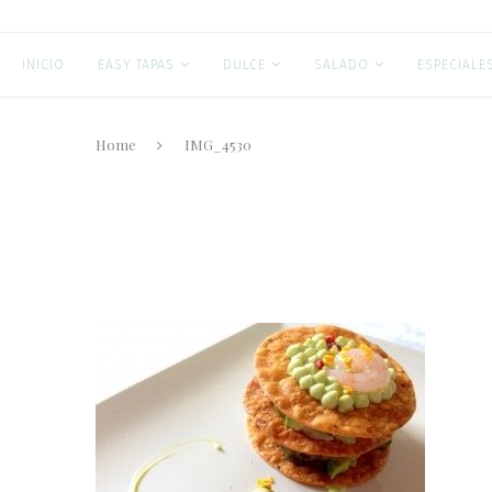
INICIO
EASY TAPAS
DULCE
SALADO
ESPECIALE
Home
IMG_4530