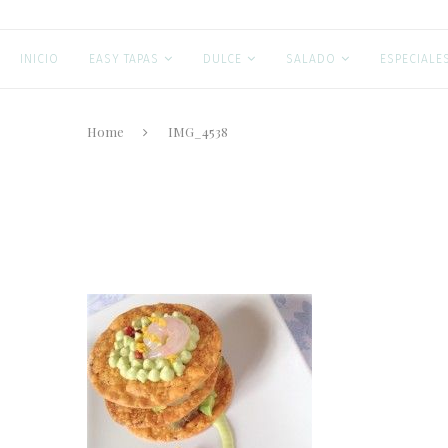
INICIO
EASY TAPAS
DULCE
SALADO
ESPECIALE
Home
IMG_4538