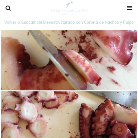
Volver a Guacamole Desestructurado con Corona de Nachos y Pulpo