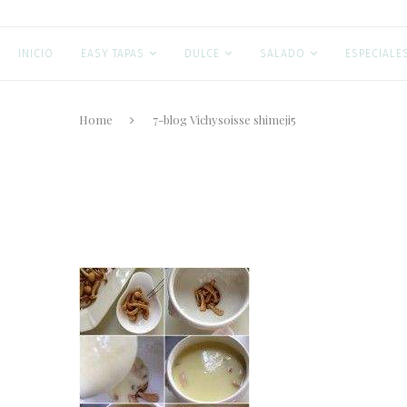
INICIO
EASY TAPAS
DULCE
SALADO
ESPECIALE
Home
7-blog Vichysoisse shimeji5