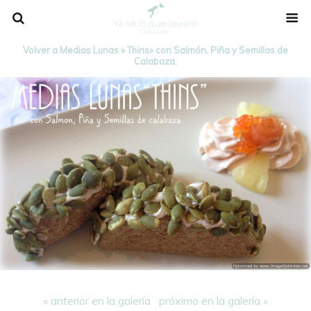
Volver a Medias Lunas » Thins» con Salmón, Piña y Semillas de
Calabaza.
« anterior en la galería
próximo en la galería »