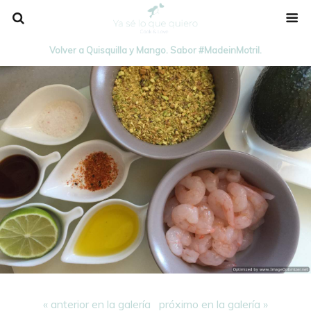
Volver a Quisquilla y Mango. Sabor #MadeinMotril.
« anterior en la galería
próximo en la galería »