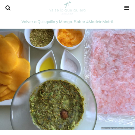
Volver a Quisquilla y Mango. Sabor #MadeinMotril.