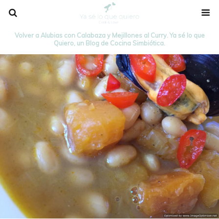
Volver a Alubias con Calabaza y Mejillones al Curry. Ya sé lo que
Quiero, un Blog de Cocina Simbiótica.