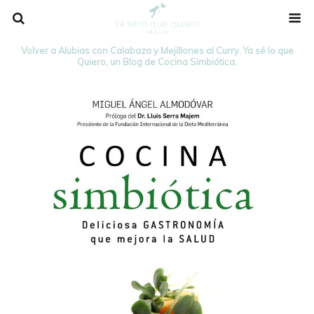
Volver a Alubias con Calabaza y Mejillones al Curry. Ya sé lo que
Quiero, un Blog de Cocina Simbiótica.