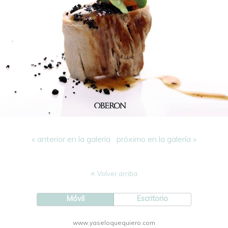
« anterior en la galería
próximo en la galería »
Volver arriba
Móvil
Escritorio
www.yaseloquequiero.com