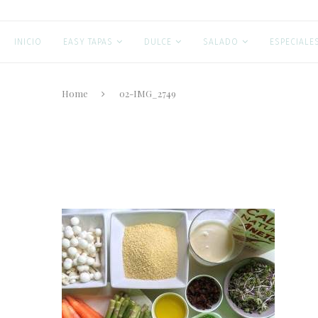
INICIO
EASY TAPAS
DULCE
SALADO
ESPECIALE
Home
02-IMG_2749