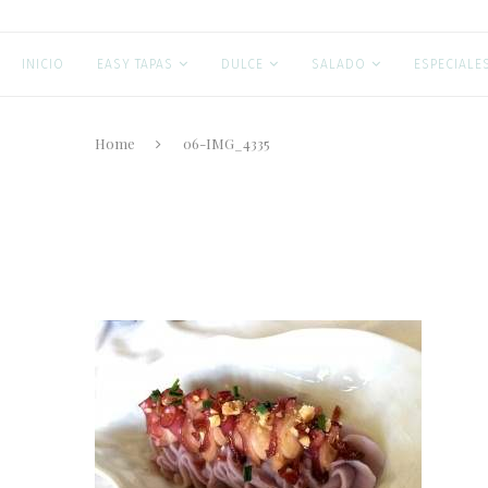
INICIO
EASY TAPAS
DULCE
SALADO
ESPECIALE
Home
06-IMG_4335