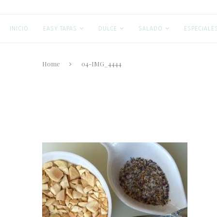
INICIO
EASY TAPAS
DULCE
SALADO
ESPECIALE
Home
04-IMG_4444