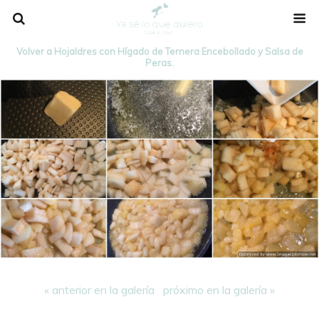
Volver a Hojaldres con Hígado de Ternera Encebollado y Salsa de
Peras.
« anterior en la galería
próximo en la galería »