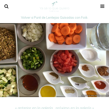
Volver a Puré de Lentejas Guisadas con Foiè.
« anterior en la galería
próximo en la galería »