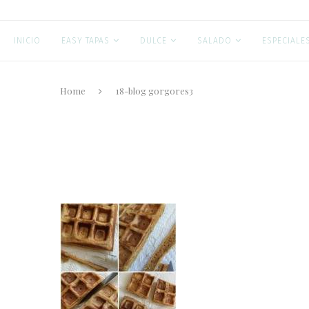
INICIO
EASY TAPAS
DULCE
SALADO
ESPECIALE
Home
18-blog gorgores3