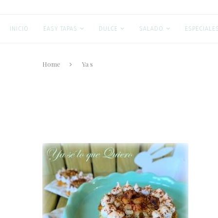
INICIO
EASY TAPAS
DULCE
SALADO
ESPECIALE
Home
Ya s