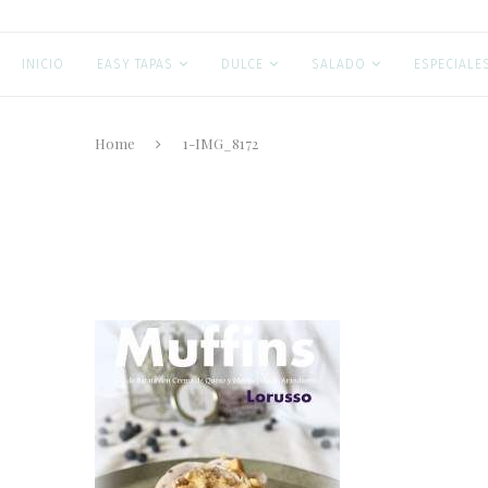
INICIO
EASY TAPAS
DULCE
SALADO
ESPECIALE
Home
1-IMG_8172