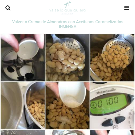
Volver a Crema de Almendras con Aceitunas Caramelizadas
INMENSA