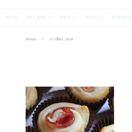
INICIO
EASY TAPAS
DULCE
SALADO
ESPECIALE
Home
07-IMG_3638