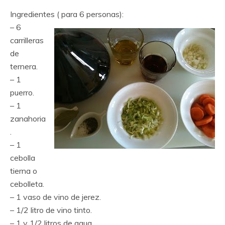
Ingredientes ( para 6 personas):
– 6
carrilleras
de
ternera.
– 1
puerro.
– 1
zanahoria
.
– 1
cebolla
tierna o
cebolleta.
– 1 vaso de vino de jerez.
– 1/2 litro de vino tinto.
– 1 y 1/2 litros de agua.