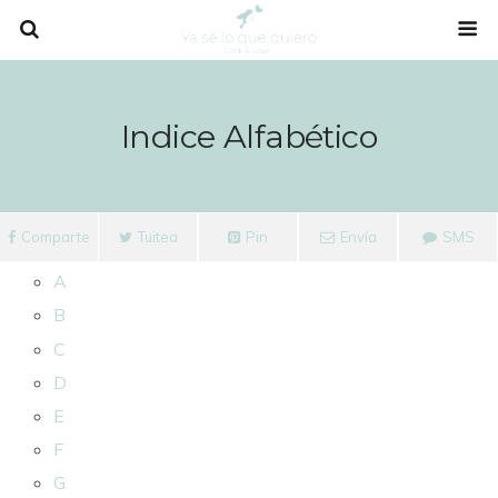
Indice Alfabético
Comparte
Tuitea
Pin
Envía
SMS
A
B
C
D
E
F
G