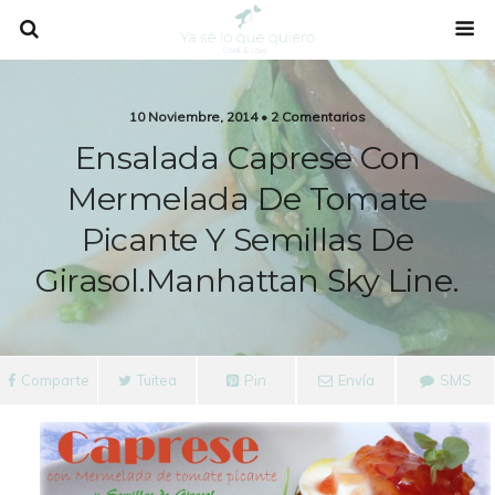
10 Noviembre, 2014 • 2 Comentarios
Ensalada Caprese Con
Mermelada De Tomate
Picante Y Semillas De
Girasol.Manhattan Sky Line.
Comparte
Tuitea
Pin
Envía
SMS