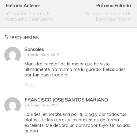
Entrada Anterior
Próxima Entrada
Sopa De Tomate, El
Recetas De Navidad II.
Gazpacho Del Invierno.
Entrantes Fríos.
5 respuestas
Sonsoles
29 noviembre, 2015
Magistral receta!! de lo mejor que he visto
últimamente. Ya mismo me la guardo. Felicidades
por tan buen trabajo.
Reply
FRANCISCO JOSE SANTOS MARIANO
29 noviembre, 2015
Lourdes, enhorabuena por tu blog y por todos tus
platos , Te los curras y los presentas de forma
excelente. Me declaro un admirador tuyo. Un saludo
guapa