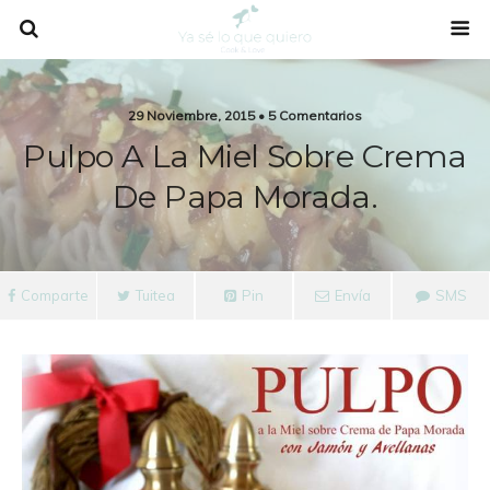
29 Noviembre, 2015 • 5 Comentarios
Pulpo A La Miel Sobre Crema
De Papa Morada.
Comparte
Tuitea
Pin
Envía
SMS