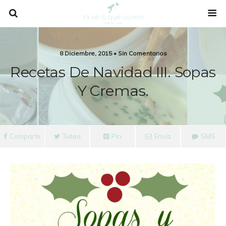
8 Diciembre, 2015 • Sin Comentarios
Recetas De Navidad III. Sopas
Y Cremas.
Comparte
Tuitea
Pin
Envía
SMS