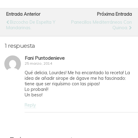
Entrada Anterior
Próxima Entrada
Bizcocho De Espelta Y
Panecillos Mediterráneos Con
Mandarinas.
Quinoa.
1 respuesta
Fani Puntodenieve
25 marzo, 2014
Qué delicia, Lourdes! Me ha encantado la receta! La
idea de añadir sirope de ágave me ha fascinado:
tiene que ser riquísimo con las pipas!
Lo probaré!
Un beso!
Reply