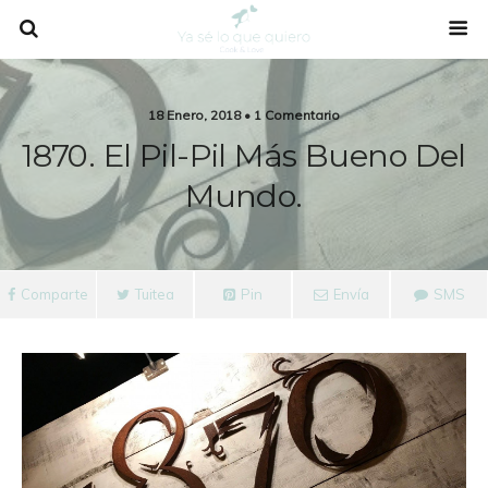
18 Enero, 2018 • 1 Comentario
1870. El Pil-Pil Más Bueno Del
Mundo.
Comparte
Tuitea
Pin
Envía
SMS