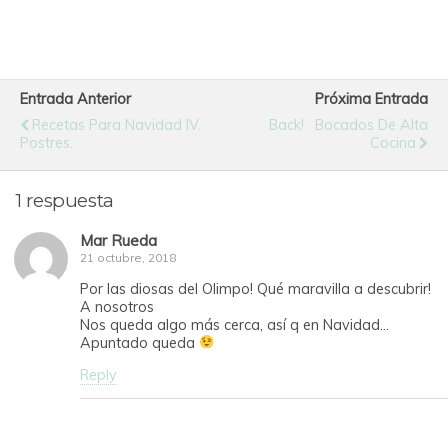
Entrada Anterior
Próxima Entrada
Recetas Para Navidad IV.
Back! . Bocados De Alta
Postres.
Cocina
1 respuesta
Mar Rueda
21 octubre, 2018
Por las diosas del Olimpo! Qué maravilla a descubrir!
A nosotros
Nos queda algo más cerca, así q en Navidad…
Apuntado queda
Reply