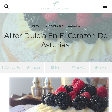
13 Octubre, 2013 • 9 Comentarios
Aliter Dulcia En El Corazón De
Asturias.
Comparte
Tuitea
Pin
Envía
SMS