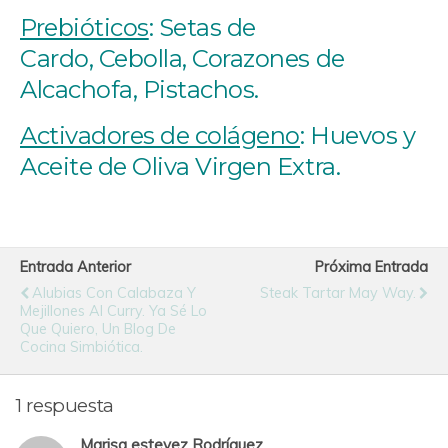
Prebióticos
: Setas de
Cardo, Cebolla, Corazones de
Alcachofa, Pistachos.
Activadores de colágeno
: Huevos y
Aceite de Oliva Virgen Extra.
Entrada Anterior
Próxima Entrada
Alubias Con Calabaza Y
Steak Tartar May Way.
Mejillones Al Curry. Ya Sé Lo
Que Quiero, Un Blog De
Cocina Simbiótica.
1 respuesta
Marisa estevez Rodríguez