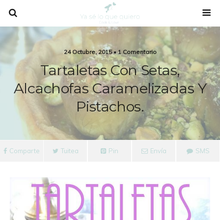
24 Octubre, 2015 • 1 Comentario
Tartaletas Con Setas,
Alcachofas Caramelizadas Y
Pistachos.
Comparte
Tuitea
Pin
Envía
SMS