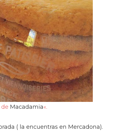
s de
Macadamia
«.
orada ( la encuentras en Mercadona).