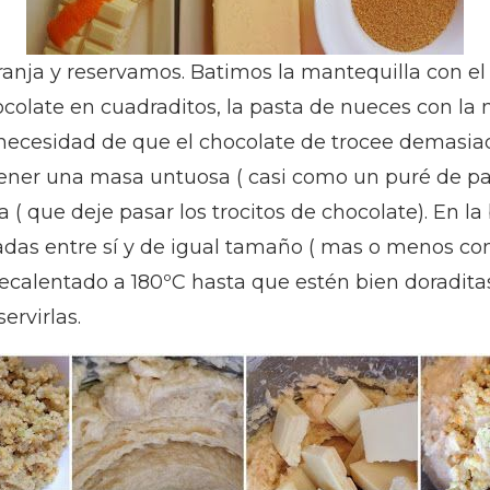
anja y reservamos. Batimos la mantequilla con el 
olate en cuadraditos, la pasta de nueces con la 
n necesidad de que el chocolate de trocee demasia
 tener una masa untuosa ( casi como un puré de p
( que deje pasar los trocitos de chocolate). En la
das entre sí y de igual tamaño ( mas o menos co
calentado a 180ºC hasta que estén bien doraditas
ervirlas.