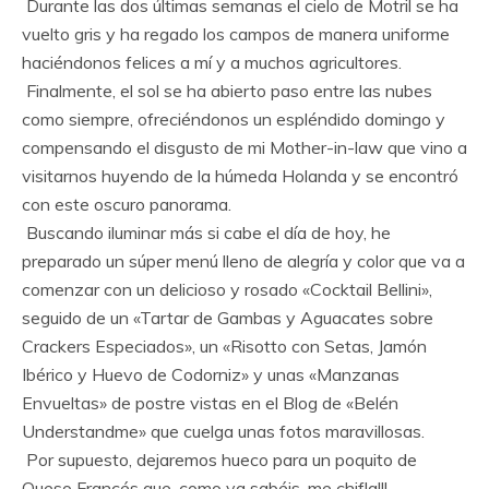
Durante las dos últimas semanas el cielo de Motril se ha
vuelto gris y ha regado los campos de manera uniforme
haciéndonos felices a mí y a muchos agricultores.
Finalmente, el sol se ha abierto paso entre las nubes
como siempre, ofreciéndonos un espléndido domingo y
compensando el disgusto de mi Mother-in-law que vino a
visitarnos huyendo de la húmeda Holanda y se encontró
con este oscuro panorama.
Buscando iluminar más si cabe el día de hoy, he
preparado un súper menú lleno de alegría y color que va a
comenzar con un delicioso y rosado «Cocktail Bellini»,
seguido de un «Tartar de Gambas y Aguacates sobre
Crackers Especiados», un «Risotto con Setas, Jamón
Ibérico y Huevo de Codorniz» y unas «Manzanas
Envueltas» de postre vistas en el Blog de «Belén
Understandme» que cuelga unas fotos maravillosas.
Por supuesto, dejaremos hueco para un poquito de
Queso Francés que, como ya sabéis, me chifla!!!.