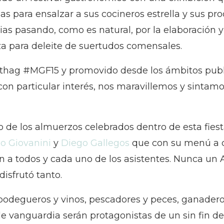
 para ensalzar a sus cocineros estrella y sus prod
cias pasando, como es natural, por la elaboración
uza para deleite de suertudos comensales.
sthag #MGF15 y promovido desde los ámbitos publ
on particular interés, nos maravillemos y sintamo
ro de los almuerzos celebrados dentro de esta fie
o Giovanini
y
Diego Gallegos
que con su menú a c
 a todos y cada uno de los asistentes. Nunca un A
isfrutó tanto.
 bodegueros y vinos, pescadores y peces, ganaderos
 de vanguardia serán protagonistas de un sin fin d