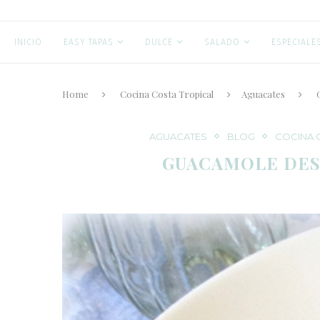
INICIO
EASY TAPAS
DULCE
SALADO
ESPECIALE
Home
Cocina Costa Tropical
Aguacates
AGUACATES
BLOG
COCINA 
GUACAMOLE DES