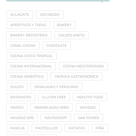
AGUACATE
AJO NEGRO
APERITIVOS Y TAPAS
BAKERY
BAKERY. REPOSTERÍA
CALDOS ANETO
CANAL COCINA
CHOCOLATE
COCINA COSTA TROPICAL
COCINA INTERNACIONAL
COCINA MEDITERRÁNEA
COCINA SIMBIÓTICA
CRÓNICA GASTRONÓMICA
DULCES
ENSALADAS Y VERDURAS
ENTRANTES
GLUTEN FREE
HEALTHY FOOD
MANGO
MERMELADAS HERO
NAVIDAD
NAVIDAD 2015
NAVIDAD2017
OAK POWER
PASCUA
PASTELILLOS
PATATAS
PIÑA