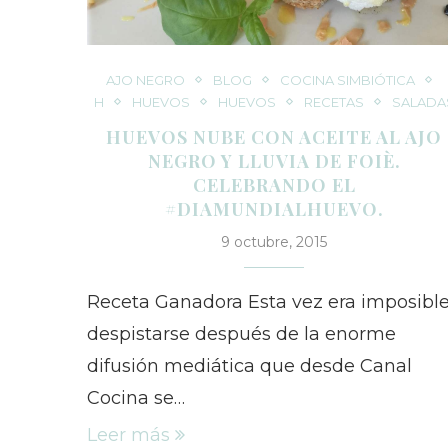
AJO NEGRO
BLOG
COCINA SIMBIÓTICA
H
HUEVOS
HUEVOS
RECETAS
SALADA
HUEVOS NUBE CON ACEITE AL AJO
NEGRO Y LLUVIA DE FOIÈ.
CELEBRANDO EL
#DIAMUNDIALHUEVO.
9 octubre, 2015
Receta Ganadora Esta vez era imposibl
despistarse después de la enorme
difusión mediática que desde Canal
Cocina se…
Leer más