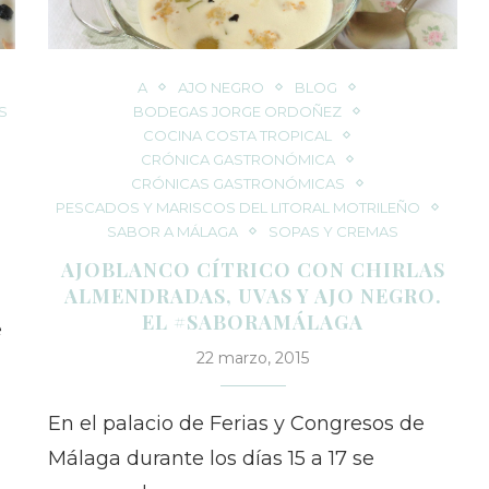
A
AJO NEGRO
BLOG
S
BODEGAS JORGE ORDOÑEZ
COCINA COSTA TROPICAL
CRÓNICA GASTRONÓMICA
CRÓNICAS GASTRONÓMICAS
PESCADOS Y MARISCOS DEL LITORAL MOTRILEÑO
SABOR A MÁLAGA
SOPAS Y CREMAS
AJOBLANCO CÍTRICO CON CHIRLAS
ALMENDRADAS, UVAS Y AJO NEGRO.
EL #SABORAMÁLAGA
e
22 marzo, 2015
En el palacio de Ferias y Congresos de
Málaga durante los días 15 a 17 se