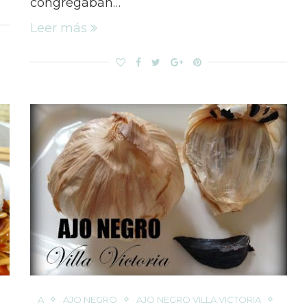
congregaban…
Leer más
A
AJO NEGRO
AJO NEGRO VILLA VICTORIA