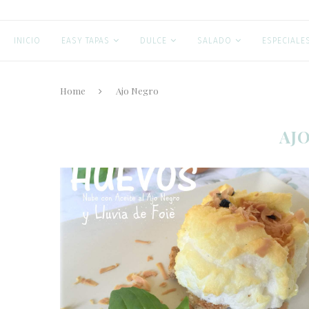
INICIO
EASY TAPAS
DULCE
SALADO
ESPECIALE
Home
Ajo Negro
AJ