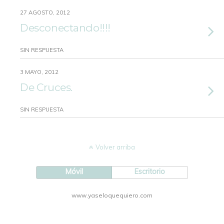
27 AGOSTO, 2012
Desconectando!!!!
SIN RESPUESTA
3 MAYO, 2012
De Cruces.
SIN RESPUESTA
Volver arriba
Móvil
Escritorio
www.yaseloquequiero.com