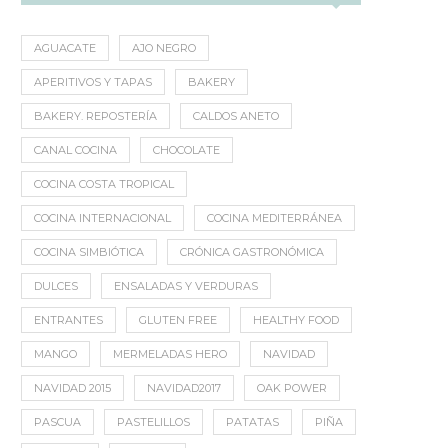
AGUACATE
AJO NEGRO
APERITIVOS Y TAPAS
BAKERY
BAKERY. REPOSTERÍA
CALDOS ANETO
CANAL COCINA
CHOCOLATE
COCINA COSTA TROPICAL
COCINA INTERNACIONAL
COCINA MEDITERRÁNEA
COCINA SIMBIÓTICA
CRÓNICA GASTRONÓMICA
DULCES
ENSALADAS Y VERDURAS
ENTRANTES
GLUTEN FREE
HEALTHY FOOD
MANGO
MERMELADAS HERO
NAVIDAD
NAVIDAD 2015
NAVIDAD2017
OAK POWER
PASCUA
PASTELILLOS
PATATAS
PIÑA