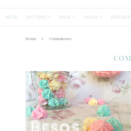
INICIO
EASY TAPAS
DULCE
SALADO
ESPECIALE
Home
Comuniones
COM