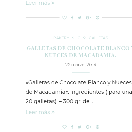
Leer más
BAKERY
G
GALLETAS
GALLETAS DE CHOCOLATE BLANCO 
NUECES DE MACADAMIA.
26 marzo, 2014
«Galletas de Chocolate Blanco y Nueces
de Macadamia«. Ingredientes ( para un
20 galletas). – 300 gr. de…
Leer más