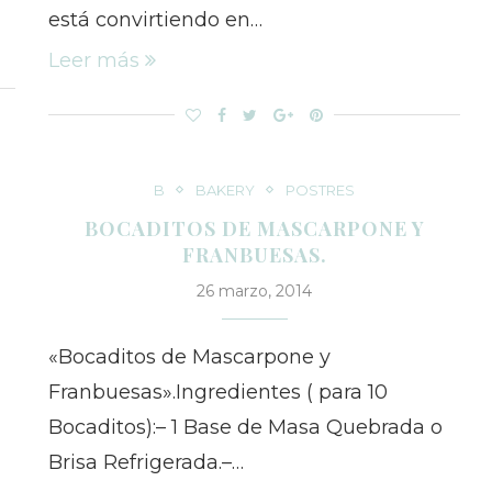
está convirtiendo en…
Leer más
B
BAKERY
POSTRES
BOCADITOS DE MASCARPONE Y
FRANBUESAS.
26 marzo, 2014
«Bocaditos de Mascarpone y
Franbuesas».Ingredientes ( para 10
Bocaditos):– 1 Base de Masa Quebrada o
Brisa Refrigerada.–…