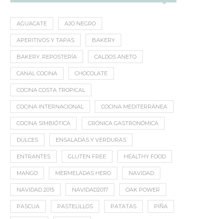
AGUACATE
AJO NEGRO
APERITIVOS Y TAPAS
BAKERY
BAKERY. REPOSTERÍA
CALDOS ANETO
CANAL COCINA
CHOCOLATE
COCINA COSTA TROPICAL
COCINA INTERNACIONAL
COCINA MEDITERRÁNEA
COCINA SIMBIÓTICA
CRÓNICA GASTRONÓMICA
DULCES
ENSALADAS Y VERDURAS
ENTRANTES
GLUTEN FREE
HEALTHY FOOD
MANGO
MERMELADAS HERO
NAVIDAD
NAVIDAD 2015
NAVIDAD2017
OAK POWER
PASCUA
PASTELILLOS
PATATAS
PIÑA