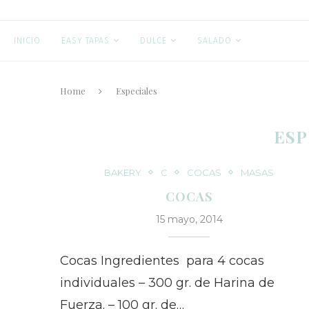
INICIO
EASY TAPAS
DULCE
SALADO
ESPECIALE
Home
Especiales
ESP
BAKERY
C
COCAS
MASAS
COCAS
15 mayo, 2014
Cocas Ingredientes para 4 cocas
individuales – 300 gr. de Harina de
Fuerza. – 100 gr. de…