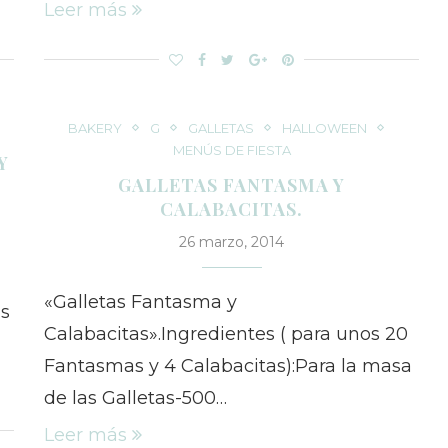
Leer más
BAKERY
G
GALLETAS
HALLOWEEN
MENÚS DE FIESTA
Y
GALLETAS FANTASMA Y
CALABACITAS.
26 marzo, 2014
«Galletas Fantasma y
as
Calabacitas».Ingredientes ( para unos 20
Fantasmas y 4 Calabacitas):Para la masa
de las Galletas-500…
Leer más