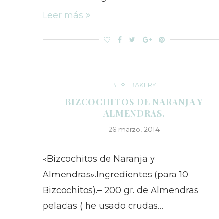
Leer más
B
BAKERY
BIZCOCHITOS DE NARANJA Y
ALMENDRAS.
26 marzo, 2014
«Bizcochitos de Naranja y
Almendras».Ingredientes (para 10
Bizcochitos).– 200 gr. de Almendras
peladas ( he usado crudas…