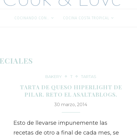
S
COCINANDO CON…
COCINA COSTA TROPICAL
ECIALES
BAKERY
T
TARTAS
TARTA DE QUESO HIPERLIGHT DE
PILAR. RETO EL ASALTABLOGS.
30 marzo, 2014
Esto de llevarse impunemente las
recetas de otro a final de cada mes, se