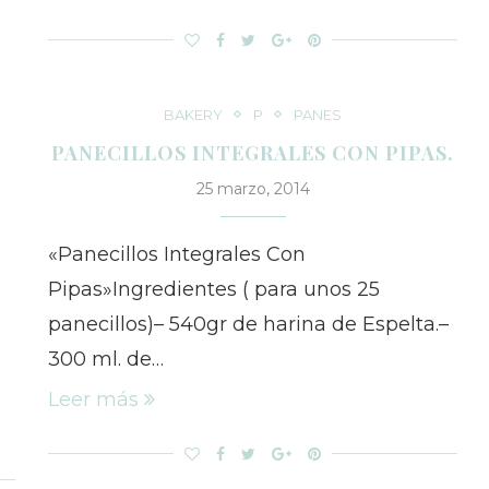
BAKERY
P
PANES
N
PANECILLOS INTEGRALES CON PIPAS.
25 marzo, 2014
«Panecillos Integrales Con
Pipas»Ingredientes ( para unos 25
panecillos)– 540gr de harina de Espelta.–
300 ml. de…
Leer más