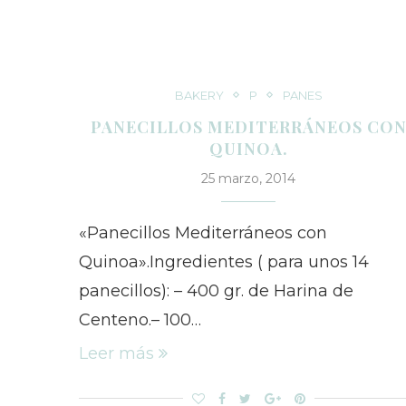
BAKERY
P
PANES
PANECILLOS MEDITERRÁNEOS CO
QUINOA.
25 marzo, 2014
«Panecillos Mediterráneos con
Quinoa».Ingredientes ( para unos 14
panecillos): – 400 gr. de Harina de
Centeno.– 100…
Leer más